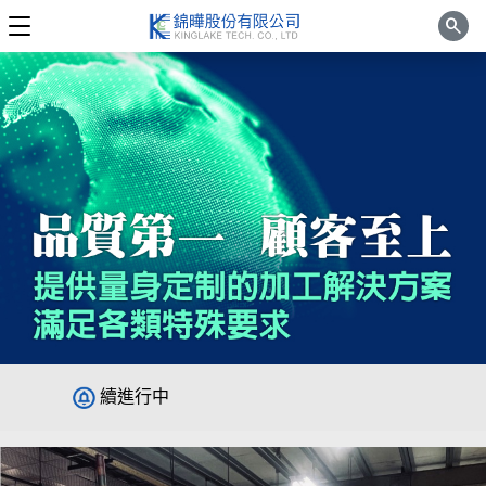
search
本公司於113年7月導入5S輔導專案，持
續進行中
本公司於106年通過ISO9001-2015版認
證
本公司於113年完成員工身體健康檢查