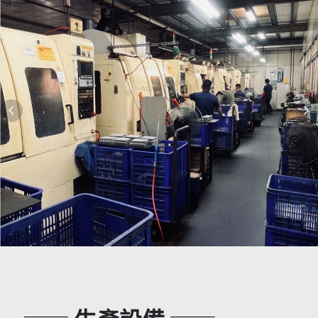
本公司於113年7月導入5S輔導專案，持
續進行中
本公司於106年通過ISO9001-2015版認
證
本公司於113年完成員工身體健康檢查
navigate_before
navigate_next