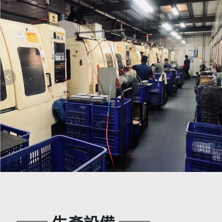
本公司於113年7月導入5S輔導專案，持
續進行中
本公司於106年通過ISO9001-2015版認
證
本公司於113年完成員工身體健康檢查
navigate_before
navigate_next