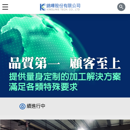
search
本公司於113年7月導入5S輔導專案，持
續進行中
本公司於106年通過ISO9001-2015版認
證
本公司於113年完成員工身體健康檢查